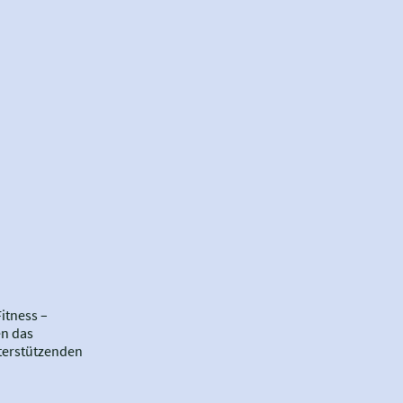
itness –
en das
terstützenden