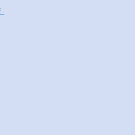
e
Über uns
Angebote Kinder
Angebote Erwachse
ds
Kontakt
Impressum
Datenschutzerklärung
Turnerbund Essen-
Altendorf 1884 e.V.